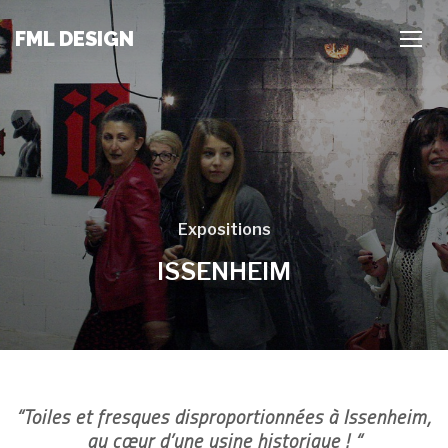
FML DESIGN
TOGG
Expositions
ISSENHEIM
“Toiles et fresques disproportionnées à Issenheim,
au cœur d’une usine historique ! “