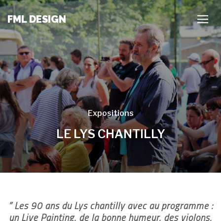
FML DESIGN
TOGG
Expositions
LE LYS CHANTILLY
” Les 90 ans du Lys chantilly avec au programme :
un Live Painting, de la bonne humeur, des violons,