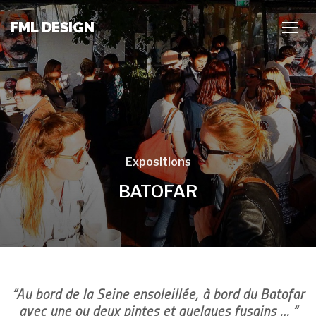
FML DESIGN
TOGG
Expositions
BATOFAR
“Au bord de la Seine ensoleillée, à bord du Batofar
avec une ou deux pintes et quelques fusains … “