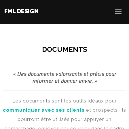
FML DESIGN
TOGG
DOCUMENTS
« Des documents valorisants et précis pour
informer et donner envie. »
Les documents sont les outils idéaux pour
communiquer avec ses clients
et prospects. Ils
pourront être utilisés pour appuyer un
démarchage, envoyés par courrier dans le cadre