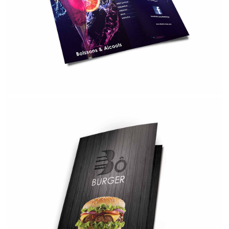
COCKTAIL
- Secteur d'activités : Bar -
- Grammage : 250 Grammes -
- Impression : Brillant -