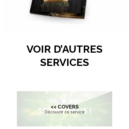
BÔ BURGER
- Secteur d'activités : Fast Food -
- Grammage : 320 Grammes -
- Impression : Satinée -
VOIR D’AUTRES
SERVICES
<< COVERS
Découvrir ce service