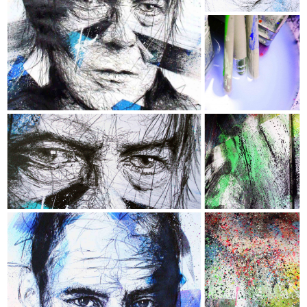
DAVID BOWIE
- Collection "Chromophobia" -
- Dimensions : 120 x 74 cm -
- Techniques : Acrylique, Encre, Fusain,
Crayon de couleur & Aérosol -
- Châssis conçu sur mesure en
MERANTI authentique -