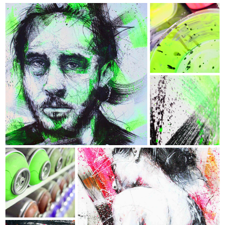
RYAN GOSLING
- Collection "Chromophobia" -
- Dimensions : 100 x 100 cm -
- Techniques : Acrylique, Encre, Fusain,
Crayon de couleur & Aérosol -
- Châssis conçu sur mesure en
MERANTI authentique -
PANDEMONIUM