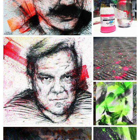
- Dimensions : 100 x 100 cm -
- Techniques : Acrylique, Encre, Fusain,
Crayon de couleur & Aérosol -
- Châssis conçu sur mesure en
MERANTI authentique -
DIDIER BOURDON
- Collection "Chromophobia" -
- Dimensions : 100 x 100 cm -
- Techniques : Acrylique, Encre, Fusain,
Crayon de couleur & Aérosol -
- Châssis conçu sur mesure en
MERANTI authentique -