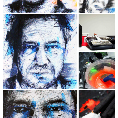
- Châssis conçu sur mesure en
MERANTI authentique -
OLIVIER RABOURDIN
- Collection "Chromophobia" -
- Dimensions : 120 x 74 cm -
- Techniques : Acrylique, Encre, Fusain,
Crayon de couleur & Aérosol -
- Châssis conçu sur mesure en
MERANTI authentique -