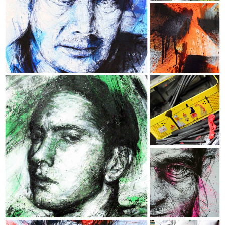
BERNARD CAMPAN
- Collection "Chromophobia" -
- Dimensions : 120 x 74 cm -
- Techniques : Acrylique, Encre, Fusain,
Crayon de couleur & Aérosol -
- Châssis conçu sur mesure en
MERANTI authentique -
EMINEM
- Collection "Chromophobia" -
- Dimensions : 116 x 81 cm -
- Techniques : Acrylique, Encre, Fusain,
Crayon de couleur & Aérosol -
- Châssis classique -