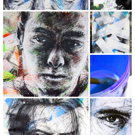
EDWARD FURLONG
- Collection "Chromophobia" -
- Dimensions : 206 x 120 cm -
- Techniques : Acrylique, Encre, Fusain,
Crayon de couleur & Aérosol -
- Châssis conçu sur mesure en
MERANTI authentique -