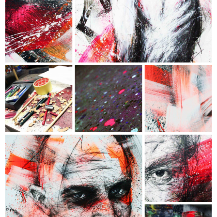
- Collection "Chromophobia" -
- Dimensions : 110 x 177 cm -
- Techniques : Acrylique, Encre, Fusain,
Crayon de couleur & Aérosol -
- Châssis conçu sur mesure en
MERANTI authentique -
BRONSON
- Collection "Chromophobia" -