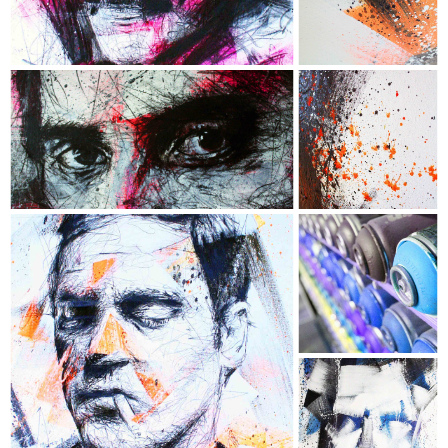
Crayon de couleur & Aérosol -
- Châssis conçu sur mesure en
MERANTI authentique -
JOAQUIN PHOENIX
- Collection "Chromophobia" -
- Dimensions : 120 x 74 cm -
- Techniques : Acrylique, Encre, Fusain,
Crayon de couleur & Aérosol -