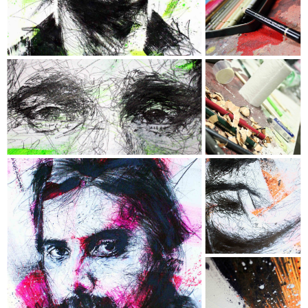
- Techniques : Acrylique, Encre, Fusain,
Crayon de couleur & Aérosol -
- Châssis conçu sur mesure en
MERANTI authentique -
FREDDIE MERCURY
- Collection "Chromophobia" -
- Dimensions : 120 x 74 cm -
- Techniques : Acrylique, Encre, Fusain,