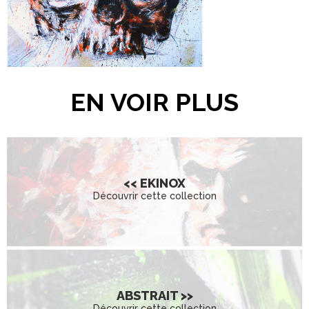
- Techniques : Acrylique, Encre, Fusain,
Crayon de couleur & Aérosol -
- Châssis conçu sur mesure en
MERANTI authentique -
EN VOIR PLUS
<< EKINOX
Découvrir cette collection
ABSTRAIT >>
Découvrir cette collection