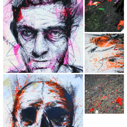
VINCENT CASSEL
- Collection "Chromophobia" -
- Dimensions : 120 x 74 cm -
- Techniques : Acrylique, Encre, Fusain,
Crayon de couleur & Aérosol -
- Châssis conçu sur mesure en
MERANTI authentique -
SKULL
- Collection "Chromophobia" -
- Dimensions : 100 x 100 cm -