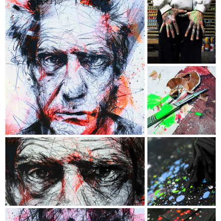
DAVID CRONENBERG
- Collection "Chromophobia" -
- Dimensions : 120 x 74 cm -
- Techniques : Acrylique, Encre, Fusain,
Crayon de couleur & Aérosol -
- Châssis conçu sur mesure en
MERANTI authentique -