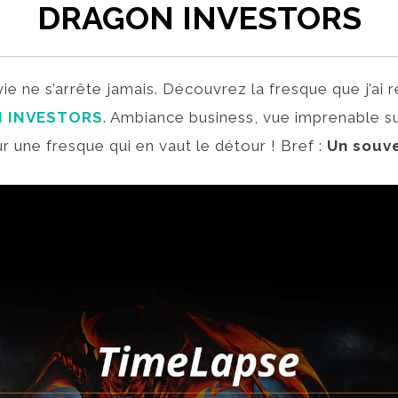
DRAGON INVESTORS
a vie ne s’arrête jamais. Découvrez la fresque que j’ai 
 INVESTORS
. Ambiance business, vue imprenable 
r une fresque qui en vaut le détour ! Bref :
Un souve