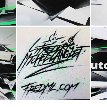
- Type : Prestation -
MA
AUTOPERFORMA
A
NCE
" -
- Collection "Fresques" -
- 
- Type : Prestation -