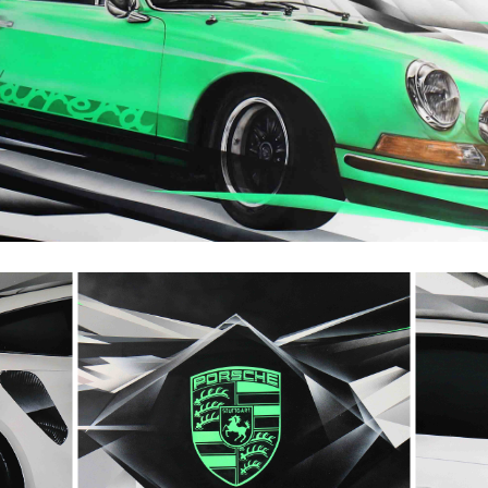
AUTOPERFORMANCE
- Collection "Fresques" -
- Type : Prestation -
MA
AUTOPERFORMA
A
NCE
" -
- Collection "Fresques" -
- 