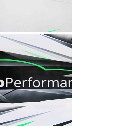
- Type : Prestation -
UTOPERFORMA
NCE
Collection "Fresques" -
- Type : Prestation -