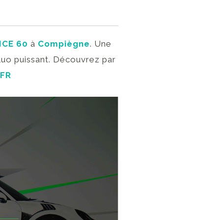
CE 60
à
Compiègne
. Une
luo puissant. Découvrez par
.FR