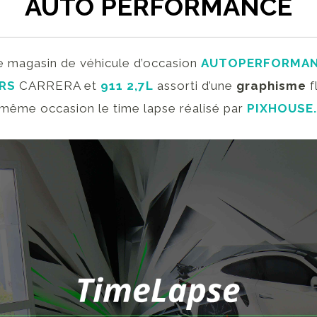
AUTO PERFORMANCE
e magasin de véhicule d’occasion
AUTOPERFORMAN
RS
CARRERA et
911 2,7L
assorti d’une
graphisme
f
 même occasion le time lapse réalisé par
PIXHOUSE