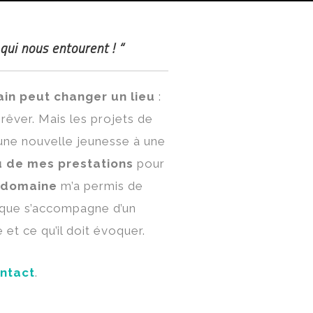
qui nous entourent ! “
n peut changer un lieu
:
êver. Mais les projets de
r une nouvelle jeunesse à une
u de mes prestations
pour
e domaine
m’a permis de
sque s’accompagne d’un
 et ce qu’il doit évoquer.
ntact
.