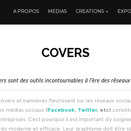
A PROPOS
MEDIAS
CREATIONS
EXPO
COVERS
rs sont des outils incontournables à l’ère des réseaux
overs et bannières fleurissent sur les réseaux sociau
 les médias sociaux
(
Facebook
,
Twitter
, etc)
constitu
entreprises. C’est pourquoi il est important d’y soign
très moderne et efficace. Leur graphisme doit être 