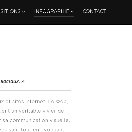
SITIONS
INFOGRAPHIE
CONTACT
 sociaux. »
x et sites internet. Le web,
ent un véritable vivier de
er sa communication visuelle.
séduisant tout en évoquant