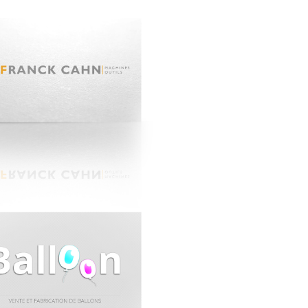
K CAHN
n : Revendeur -
: 250 Grammes -
n : Brillant -