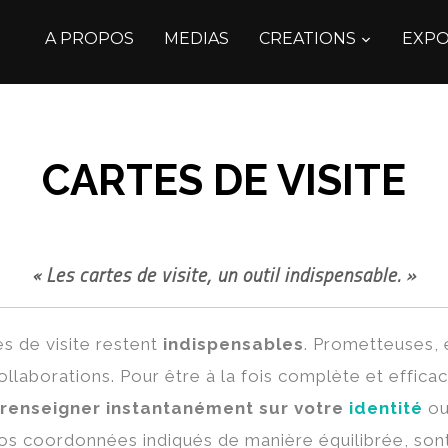
A PROPOS
MEDIAS
CREATIONS
EXPO
CARTES DE VISITE
« Les cartes de visite, un outil indispensable. »
tes de visite restent
indispensables
. Prometteuses, e
laborations. Pour être à la fois complète et efficac
renseigner instantanément sur votre
identité
ou
os coordonnées indiqués de manière équilibrée, sont