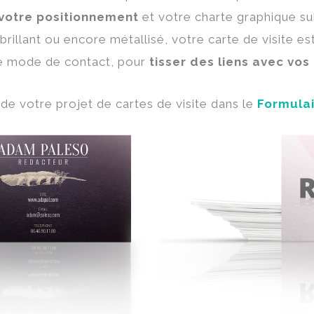
votre positionnement
et votre charte graphique su
 brillant ou encore métallisé, votre carte de visite es
le mode de contact, pour
tisser des liens avec vos 
de votre projet de cartes de visite dans le
Formulai
PALESO
RED4
 Rédacteur -
- Profession 
50 Grammes -
- Grammage 
 : Matte -
- Impression