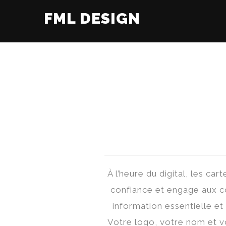
FML DESIGN
À l’heure du digital, les car
confiance et engage aux col
information essentielle et
Votre logo, votre nom et v