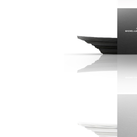
OZB
- Profession :
- Grammage : 3
- Impression