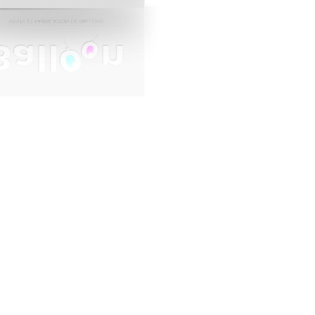
LOON
bricant & Revendeur -
: 350 Grammes -
on : Satinée -