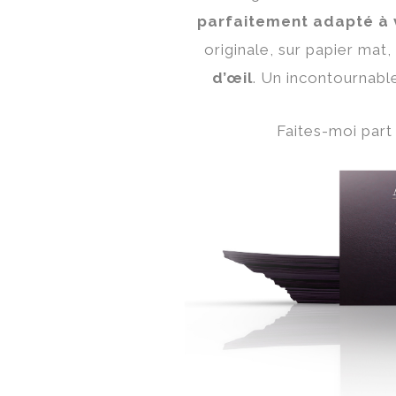
parfaitement adapté à 
originale, sur papier mat,
d’œil
. Un incontournab
Faites-moi part 
ADAM 
- Profession :
- Grammage : 2
- Impression