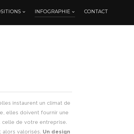
SITIONS
INFOGRAPHIE
CONTACT
lles instaurent un climat de
e, elles doivent fournir une
 celle de votre entreprise.
 alors valorisés.
Un design