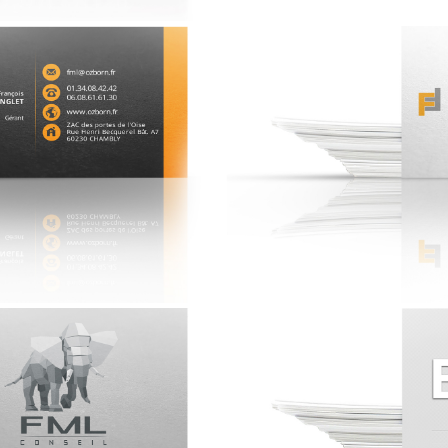
ORN
FRANC
 Revendeur -
- Professio
20 Grammes -
- Grammage 
 : Matte -
- Impressio