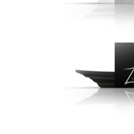
FML CO
- Profession 
- Grammage : 2
- Impression 
ZEBRE COM
- Profession : C
- Grammage : 2
- Impression : 