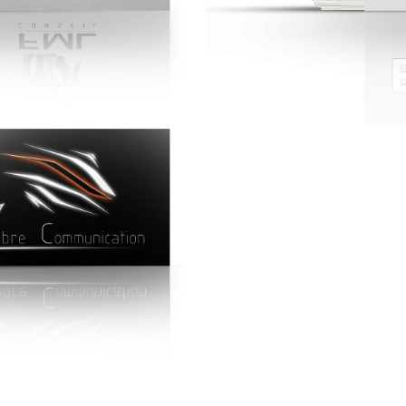
NSEIL
BAL
: Conseil -
- Profession : Fa
90 Grammes -
- Grammage 
: Satinée -
- Impressi
MUNICATION
ommunication -
90 Grammes -
Extra Matte -