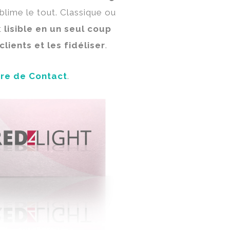
blime le tout. Classique ou
t
lisible en un seul coup
clients et les fidéliser
.
re de Contact
.
LIGHT
: Boîte de nuit -
: 350 Grammes -
 : Extra Matte -