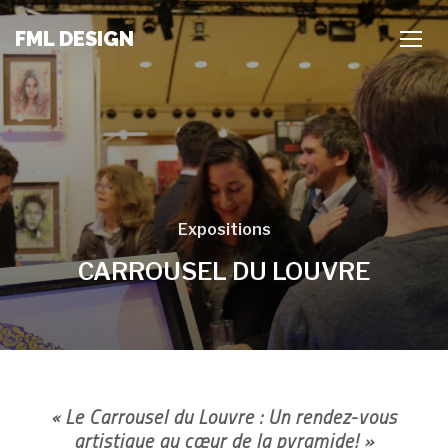
FML DESIGN
TOGG
Expositions
CARROUSEL DU LOUVRE
« Le Carrousel du Louvre : Un rendez-vous
artistique au cœur de la pyramide! »