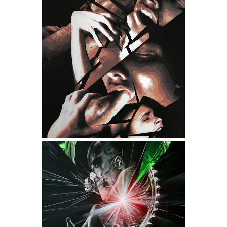
PORNOCRACY
- Collection "Fragments" -
- Dimensions : 125 x 200 cm -
- Techniques : Encres, Acrylique,
Aérosols et Produits chimiques -
- Châssis conçu sur mesure en
MERANTI authentique -
SLAVAGISM
- Collection "Fragments" -