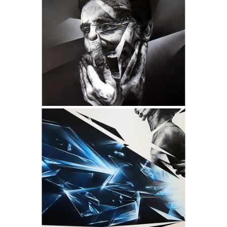
CONFORMISM
- Collection "Fragments" -
- Dimensions : 130 x 130 cm -
- Techniques : Encres, Acrylique,
Aérosols et Produits chimiques -
- Châssis conçu sur mesure en
MERANTI authentique -
BORDERLINE
- Collection "Fragments" -
- Dimensions : 150 x 93 cm -
- Techniques : Encres, Acrylique,
Aérosols et Produits chimiques -