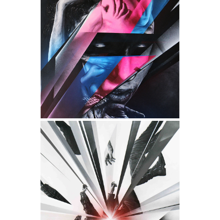
FEMINITY
- Collection "Fragments" -
- Dimensions : 150 x 93 cm -
- Techniques : Encres, Acrylique,
Aérosols et Produits chimiques -
- Châssis conçu sur mesure en
MERANTI authentique -
FALLING
- Collection "Fragments" -
- Dimensions : 135 x 135 cm -