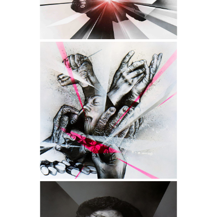
- Techniques : Encres, Acrylique,
Aérosols et Produits chimiques -
- Châssis conçu sur mesure en
MERANTI authentique -
DEPENDANCE
- Collection "Fragments" -
- Dimensions : 102 x 102 cm -
- Techniques : Encres, Acrylique,
Aérosols et Produits chimiques -
- Châssis conçu sur mesure en
MERANTI authentique -