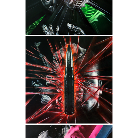
- Dimensions : 150 x 93 cm -
- Techniques : Encres, Acrylique,
Aérosols et Produits chimiques -
- Châssis conçu sur mesure en
MERANTI authentique -
HYPOCRISIS
- Collection "Fragments" -
- Dimensions : 130 x 130 cm -
- Techniques : Encres, Acrylique,
Aérosols et Produits chimiques -
- Châssis conçu sur mesure en
MERANTI authentique -