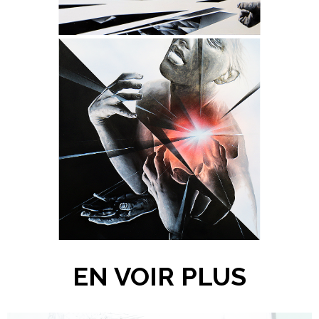
- Châssis conçu sur mesure en
MERANTI authentique -
ABANDON
- Collection "Fragments" -
- Dimensions : 114 x 114 cm -
- Techniques : Encres, Acrylique,
Aérosols et Produits chimiques -
- Châssis conçu sur mesure en
MERANTI authentique -
EN VOIR PLUS