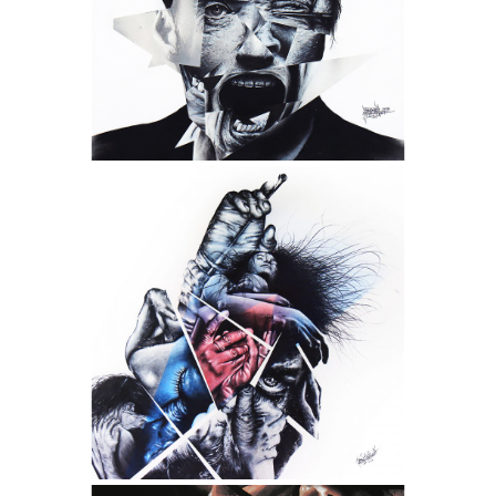
RENAISSANCE
- Collection "Fragments" -
- Dimensions : 138 x 138 cm -
- Techniques : Encres, Acrylique,
Aérosols et Produits chimiques -
- Châssis conçu sur mesure en
MERANTI authentique -
ROMANCE
- Collection "Fragments" -
- Dimensions : 132 x 132 cm -
- Techniques : Encres, Acrylique,
Aérosols et Produits chimiques -
- Châssis conçu sur mesure en
MERANTI authentique -