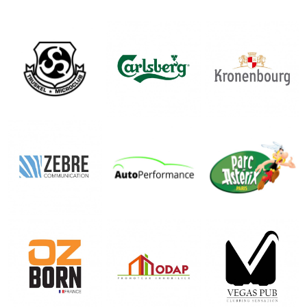
KRONENBOUR
TRUSKEL
CARLSBERG
G
Site Officiel
Site Officiel
Site Officiel
ZEBRE
AUTOPERFOR
PARC ASTERIX
COMMUNICATI
MANCE
Site Officiel
ON
Site Officiel
OZBORN
MODAP
VEGAS PUB
Site Officiel
Site Officiel
Page officielle