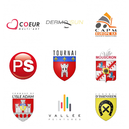
COEUR MULTI
DERMO'SUN
CAPM EUROPE
ART
Site Officiel
Site Officiel
Site Officiel
PARTI
TOURNAI
MOUSCRON
SOCIALISTE
Site Officiel
Site Officiel
Site Officiel
VALLE
L'ISLE ADAM
ISSENHEIM
PEINTURES
Site Officiel
Site Officiel
Site Officiel