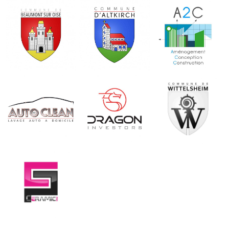
BEAUMONT
ALTKIRCH
A2C
SUR OISE
Site Officiel
Site Officiel
Site Officiel
DRAGON
MAIRIE DE
AUTOCLEAN
INVESTORS
WITTELSHEIM
Site Officiel
Site Officiel
Site Officiel
CERAMIC PRO
Site Officiel